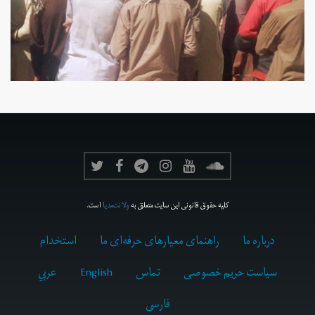
کلیه حقوق قانونی این سایت متعلق به
ولانت‌مدیا
است.
درباره ما
راهنمای معیارهای حرفه‌ای ما
استخدام
سیاست حریم خصوصی
تماس
English
عربي
فارسى