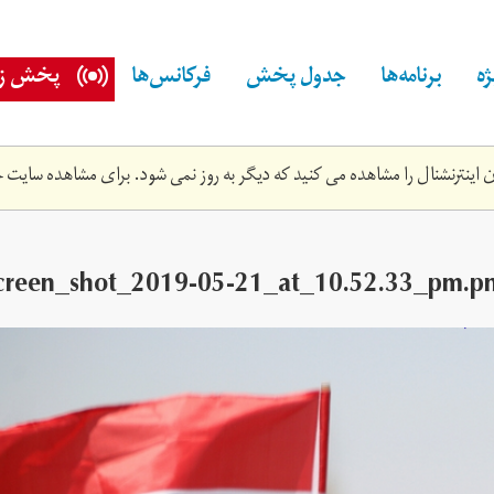
ه
برنامه‌ها
جدول پخش
فرکانس‌ها
پخش زن
اینترنشنال را مشاهده می کنید که دیگر به روز نمی شود. برای مشاهده سایت ج
creen_shot_2019-05-21_at_10.‎52.‎33_pm.p