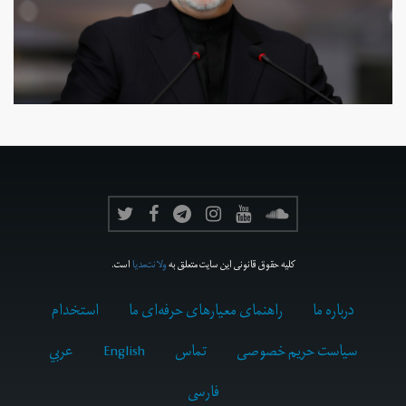
کلیه حقوق قانونی این سایت متعلق به
ولانت‌مدیا
است.
درباره ما
راهنمای معیارهای حرفه‌ای ما
استخدام
سیاست حریم خصوصی
تماس
English
عربي
فارسى