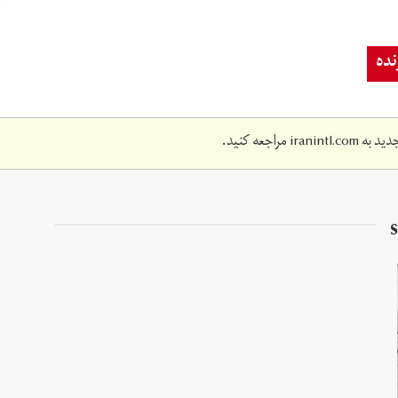
ده
دید به
iranintl.com
مراجعه کنید.