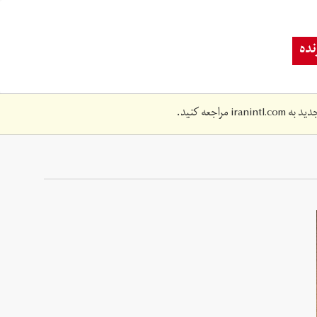
ده
دید به
iranintl.com
مراجعه کنید.