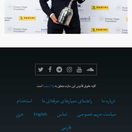
کلیه حقوق قانونی این سایت متعلق به
ولانت‌مدیا
است.
درباره ما
راهنمای معیارهای حرفه‌ای ما
استخدام
سیاست حریم خصوصی
تماس
English
عربي
فارسى