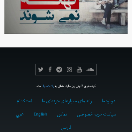
کلیه حقوق قانونی این سایت متعلق به
ولانت‌مدیا
است.
درباره ما
راهنمای معیارهای حرفه‌ای ما
استخدام
سیاست حریم خصوصی
تماس
English
عربي
فارسى