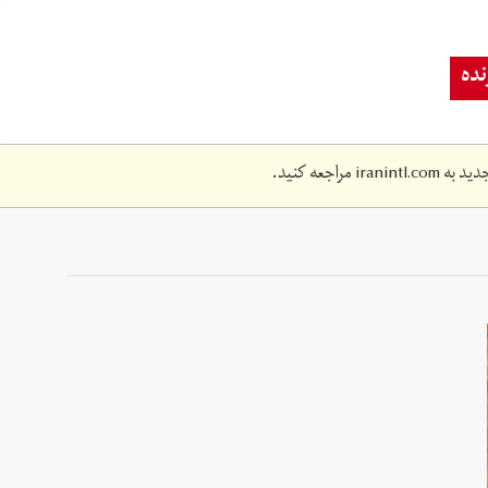
ده
دید به
iranintl.com
مراجعه کنید.