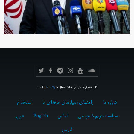
کلیه حقوق قانونی این سایت متعلق به
ولانت‌مدیا
است.
درباره ما
راهنمای معیارهای حرفه‌ای ما
استخدام
سیاست حریم خصوصی
تماس
English
عربي
فارسى