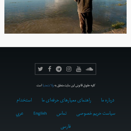
کلیه حقوق قانونی این سایت متعلق به
ولانت‌مدیا
است.
درباره ما
راهنمای معیارهای حرفه‌ای ما
استخدام
سیاست حریم خصوصی
تماس
English
عربي
فارسى