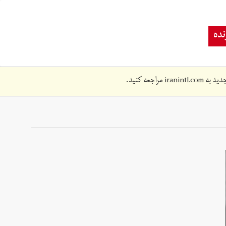
ده
دید به
iranintl.com
مراجعه کنید.