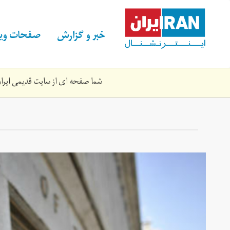
Skip
to
main
خبر و گزارش
صفحات ویژ
content
شما صفحه ای از سایت قدیمی ایران 