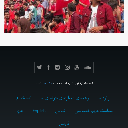
کلیه حقوق قانونی این سایت متعلق به
ولانت‌مدیا
است.
درباره ما
راهنمای معیارهای حرفه‌ای ما
استخدام
سیاست حریم خصوصی
تماس
English
عربي
فارسى