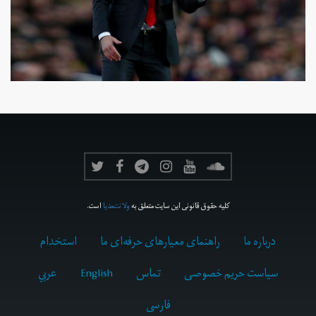
کلیه حقوق قانونی این سایت متعلق به
ولانت‌مدیا
است.
درباره ما
راهنمای معیارهای حرفه‌ای ما
استخدام
سیاست حریم خصوصی
تماس
English
عربي
فارسى