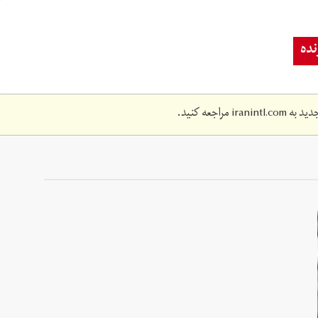
ده
دید به
iranintl.com
مراجعه کنید.