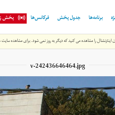
ه
برنامه‌ها
جدول پخش
فرکانس‌ها
پخش زن
اینترنشنال را مشاهده می کنید که دیگر به روز نمی شود. برای مشاهده سایت ج
v-242436646464.jpg