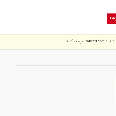
ده
دید به
iranintl.com
مراجعه کنید.