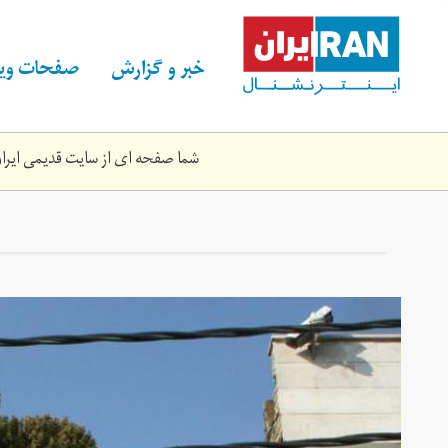
Skip
to
main
خبر و گزارش
صفحات ویژ
content
شما صفحه ای از سایت قدیمی ایران 