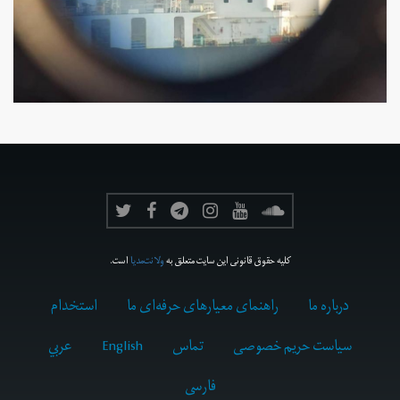
کلیه حقوق قانونی این سایت متعلق به
ولانت‌مدیا
است.
درباره ما
راهنمای معیارهای حرفه‌ای ما
استخدام
سیاست حریم خصوصی
تماس
English
عربي
فارسى