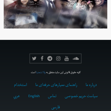
کلیه حقوق قانونی این سایت متعلق به
ولانت‌مدیا
است.
درباره ما
راهنمای معیارهای حرفه‌ای ما
استخدام
سیاست حریم خصوصی
تماس
English
عربي
فارسى