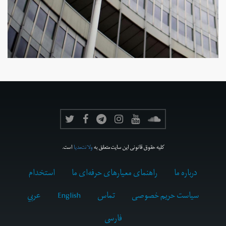
کلیه حقوق قانونی این سایت متعلق به
ولانت‌مدیا
است.
درباره ما
راهنمای معیارهای حرفه‌ای ما
استخدام
سیاست حریم خصوصی
تماس
English
عربي
فارسى