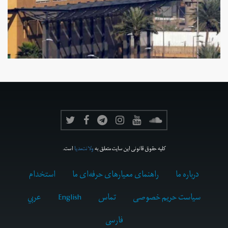
کلیه حقوق قانونی این سایت متعلق به
ولانت‌مدیا
است.
درباره ما
راهنمای معیارهای حرفه‌ای ما
استخدام
سیاست حریم خصوصی
تماس
English
عربي
فارسى