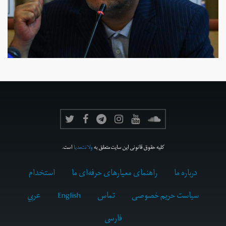
کلیه حقوق قانونی این سایت متعلق به
ولانت‌مدیا
است.
درباره ما
راهنمای معیارهای حرفه‌ای ما
استخدام
سیاست حریم خصوصی
تماس
English
عربي
فارسى