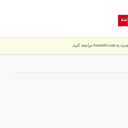
ده
دید به
iranintl.com
مراجعه کنید.