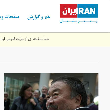
Skip
to
main
خبر و گزارش
صفحات ویژ
content
شما صفحه ای از سایت قدیمی ایران 