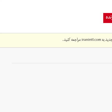
ده
دید به
iranintl.com
مراجعه کنید.