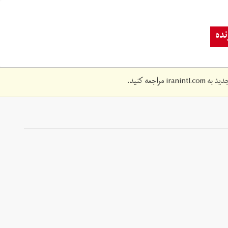
ده
دید به
iranintl.com
مراجعه کنید.