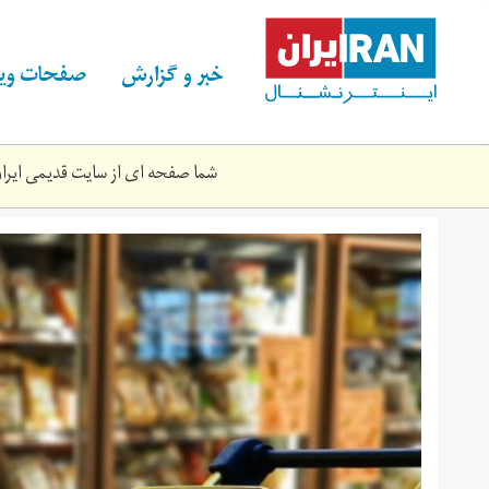
Skip
to
main
خبر و گزارش
صفحات ویژ
content
شما صفحه ای از سایت قدیمی ایران 
qdrt_khryd.jpg