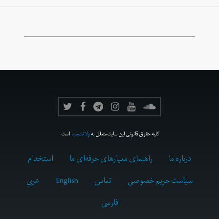
کلیه حقوق قانونی این سایت متعلق به
ولانت‌مدیا
است.
درباره ما
راهنمای معیارهای حرفه‌ای ما
استخدام
سیاست حریم خصوصی
تماس
English
عربي
فارسى