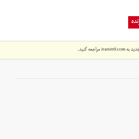
ده
دید به
iranintl.com
مراجعه کنید.