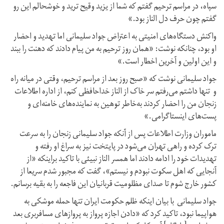
سپاه، در مراسم ترحیم گفتم که شما از یزید وقیح ترید و خوشحالم این رو
گفتم چون حرف دل الناز بود.»
واکنش دستگاه‌های امنیتی به اعتراض جواد سلیمانی اما تهدید و احضار
او بود، چنانکه نوشت: «همان روز ترحیم به من پیام دادند که دهنت را ببند
و این اولین و آخرین اخطار است.»
جواد سلیمانی نوشت که «صبح روز بعد از مراسم ترحیم، وقتی در میانه راه
و تنها داشتم می‌رفتم سر خاک از الناز خداحافظی کنم، از اداره اطلاعات
زنجان من را احضار کردند به‌خاطر توهین به نماینده‌های خامنه‌ای و
پست‌های اینستاگرامی.»
ماموران وزارت اطلاعات پس از آنکه جواد سلیمانی زنجان را به سرعت
ترک کرده و راهی تهران می‌شود در پایتخت نیز به سراغ او رفته و
تهدیدات خود را ادامه دادند اما همسر الناز نبیئی با تاکید براینکه «از
آنجایی که اهل سکوت نبودم و نیستم»، گفت که مجبور شدم سریعا از
کشور خارج شوم تا صدای مظلومیت قربانیان این فاجعه را به بقیه برسانم.
جواد سلیمانی با بیان اینکه ظلم حکومت ایران تنها حمله موشکی به
هواپیما نبود، تاکید کرد که «دادن اجازه پرواز به پروازهای مسافربری بعد