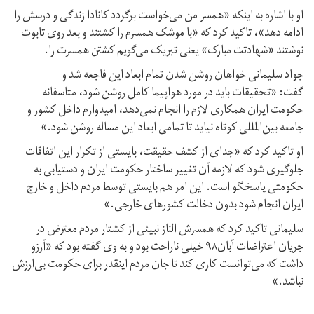
او با اشاره به اینکه «همسر من می‌خواست ‌برگردد کانادا زندگی و درسش را
ادامه دهد»، تاکید کرد که «با موشک همسرم را کشتند و بعد روی تابوت
نوشتند «شهادتت مبارک» یعنی تبریک می‌گویم کشتن همسرت را.
جواد سلیمانی خواهان روشن شدن تمام ابعاد این فاجعه شد و
گفت: «تحقیقات باید در مورد هواپیما کامل روشن شود، متاسفانه
حکومت ایران همکاری لازم را انجام نمی‌دهد، امیدوارم داخل کشور و
جامعه بین‌المللی کوتاه نیاید تا تمامی ابعاد این مساله روشن شود.»
او تاکید کرد که «جدای از کشف حقیقت، بایستی از تکرار این اتفاقات
جلوگیری شود که لازمه آن تغییر ساختار حکومت ایران و دستیابی به
حکومتی پاسخگو است. این امر هم بایستی توسط مردم داخل و خارج
ایران انجام شود بدون دخالت کشورهای خارجی.»
سلیمانی تاکید کرد که همسرش الناز نبیئی از کشتار مردم معترض در
جریان اعتراضات آبان۹۸ خیلی ناراحت بود و به وی گفته بود که «آرزو
داشت که می‌توانست کاری کند تا جان مردم اینقدر برای حکومت بی‌ارزش
نباشد.»