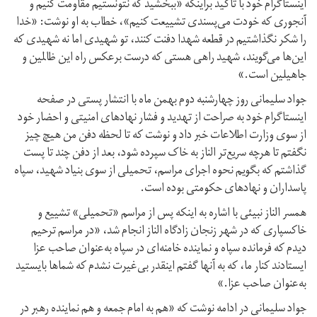
اینستاگرام خود با تاکید براینکه «ببخشید که نتونستیم مقاومت کنیم و
آنجوری که خودت می‌پسندی تشییعت کنیم»، خطاب به او نوشت: «خدا
را شکر نگذاشتیم در قطعه شهدا دفنت کنند، تو شهیدی اما نه شهیدی که
این‌ها می‌گویند، شهید راهی هستی که درست برعکس راه این ظالمین و
جاهیلین است.»
جواد سلیمانی روز چهارشنبه دوم بهمن ماه با انتشار پستی در صفحه
اینستاگرام خود به صراحت از تهدید و فشار نهادهای امنیتی و احضار خود
از سوی وزارت اطلاعات خبر داد و نوشت که تا لحظه دفن من هیچ چیز
نگفتم تا هرچه سریع‌تر الناز به خاک سپرده شود، بعد از دفن چند تا پست
گذاشتم که بگویم نحوه اجرای مراسم، تحمیلی از سوی بنیاد شهید، سپاه
پاسداران و نهادهای حکومتی بوده است.
همسر الناز نبیئی با اشاره به اینکه پس از مراسم «تحمیلی» تشییع و
خاکسپاری که در شهر زنجان زادگاه الناز انجام شد، «در مراسم ترحیم
دیدم که فرمانده سپاه و نماینده خامنه‌ای در سپاه به‌عنوان صاحب عزا
ایستادند کنار ما، که به آنها گفتم اینقدر بی‌غیرت نشدم که شماها بایستید
به‌عنوان صاحب عزا.»
جواد سلیمانی در ادامه نوشت که «هم به امام جمعه و هم نماینده رهبر در