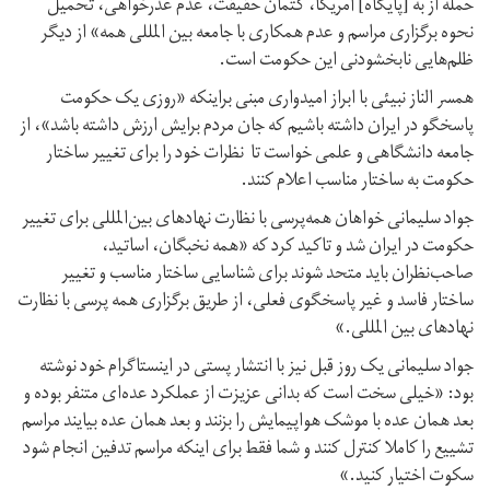
حمله از به [پایگاه] آمریکا، کتمان حقیقت، عدم عذرخواهی، تحمیل
نحوه برگزاری مراسم و عدم همکاری با جامعه بین المللی همه» از دیگر
ظلم‌هایی نابخشودنی این حکومت است.
همسر الناز نبیئی با ابراز امیدواری مبنی براینکه «روزی یک حکومت
پاسخگو در ایران داشته باشیم که جان مردم برایش ارزش داشته باشد»، از
جامعه دانشگاهی و علمی‌ خواست تا نظرات خود را برای تغییر ساختار
حکومت به ساختار مناسب اعلام کنند.
جواد سلیمانی خواهان همه‌پرسی با نظارت نهادهای بین‌المللی برای تغییر
حکومت در ایران شد و تاکید کرد که «همه نخبگان، اساتید،
صاحب‌نظران باید‌ متحد‌ شوند برای شناسایی ساختار مناسب و تغییر
ساختار فاسد و غیر پاسخگوی فعلی، از طریق برگزاری همه پرسی با نظارت
نهادهای‌ بین المللی.»
جواد سلیمانی یک روز قبل نیز با انتشار پستی در اینستاگرام خود نوشته
بود: «خیلی سخت است که بدانی عزیزت از عملکرد عده‌ای متنفر بوده و
بعد همان عده با موشک هواپیمایش را بزنند و بعد همان عده بیایند مراسم
تشییع را کاملا کنترل کنند و شما فقط برای اینکه مراسم‌ تدفین ‌انجام شود
سکوت اختیار کنید.»