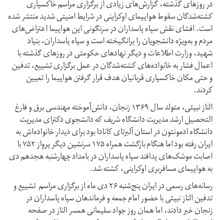
در روزهای گذشته، گزارش‌های زیادی از برگزاری مراسم خاکسپاری
کشته‌شدگان سقوط هواپیمای اوکراینی در شرایط امنیتی شدید منتشر شده
است. افشای نقش سپاه پاسداران در سرنگونی این هواپیما اعتراض‌های
مردم و به‌ویژه دانشجویان را برانگیخته است و سپاه پاسداران، بنیاد
شهید، وزارت اطلاعات و دیگر نهادهای حکومتی در روزهای گذشته با
اعمال فشار به خانواده‌های کشته‌شدگان در عمل برگزاری تشییع، تدفین
و حتی مکان خاکسپاری قربانیان هدف قرار گرفتن هواپیما را تعیین
کردند.
الناز نبیئی، متولد سال ۱۳۶۹ زنجان، دانش‌آموخته مهندسی برق و فارغ
التحصیل ارشد مدیریت دانشگاه شریف که دانشجوی دکترای مدیریت
دانشگاه ادمونتون در استان آلبرتای کانادا بود برای دیدار خانواده‌اش به
ایران رفته بود اما هنگام بازگشت همراه ۱۷۵ سرنشین دیگر پرواز ۷۵۲ با
اصابت موشک‌های پدافند سپاه پاسداران در بامداد چهارشنبه هجدهم دی
به هواپیمای مسافربری اوکراینی، کشته شد.
رسانه‌های رسمی در ایران پنج‌شنبه ۲۶ دی ماه از برگزاری مراسم تشییع و
تدفین الناز نبیئی با حضور امام جمعه و فرماندهان سپاه پاسداران در
زنجان خبر دادند، اما همان روز جواد سلیمانی همسر الناز در صفحه