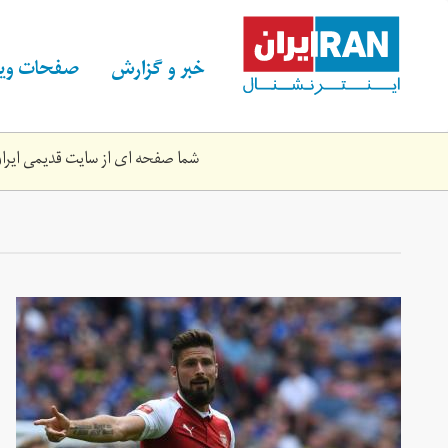
Skip
to
main
خبر و گزارش
صفحات ویژ
content
شما صفحه ای از سایت قدیمی ایران 