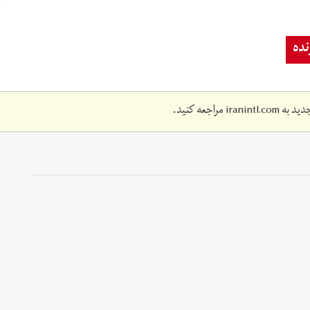
ده
دید به
iranintl.com
مراجعه کنید.