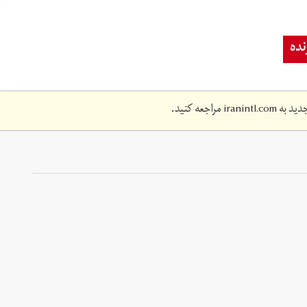
ده
دید به
iranintl.com
مراجعه کنید.