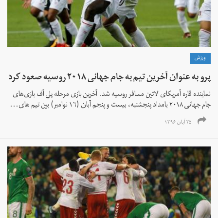
ورزش
پرو به عنوان آخرين تيم به جام جهانی ٢٠١٨ روسيه صعود كرد
نماينده قاره آمريكای لاتين مسافر روسيه شد. آخرين بازی مرحله پلي آف بازی‌های
جام جهانی ٢٠١٨ بامداد پنجشنبه، بيست و پنجم آبان (١٦ نوامبر) بين تيم های...
۲۵ آبان ۱۳۹۶