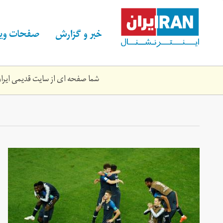
Skip
to
main
خبر و گزارش
صفحات ویژ
content
شما صفحه ای از سایت قدیمی ایران 