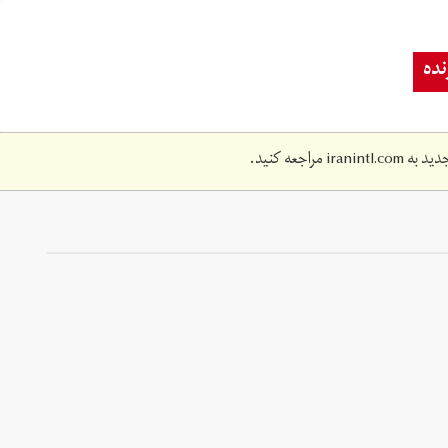
ده
دید به
iranintl.com
مراجعه کنید.