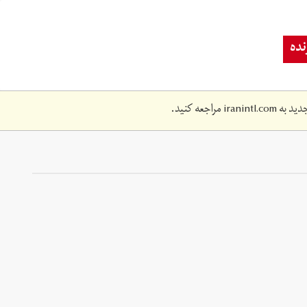
ده
دید به
iranintl.com
مراجعه کنید.