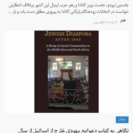
جاستین ترودو، نخست وزیر کانادا و رهبر حزب لیبرال این کشور برخلاف انتظارش
نتوانست در انتخابات زود‌هنگام پارلمانی کانادا به پیروزی مطلق دست یابد و بار...
۴ ساعت ۹ دقیقه پیش
جهان
نگاهی به کتاب «جوامع یهودی خارج از اسرائیل از سال