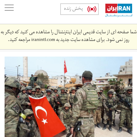
Skip
oggle
پخش زنده
to
ation
main
content
شما صفحه ای از سایت قدیمی ایران اینترنشنال را مشاهده می کنید که دیگر به
روز نمی شود. برای مشاهده سایت جدید به
iranintl.com
مراجعه کنید.
resimid_32630963.jpg