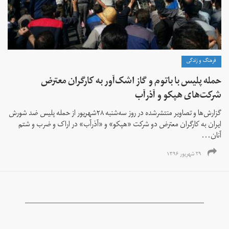
فرهنگ و زندگی
حمله پلیس با باتوم و گاز اشک‌آور به کارگران معترض
شرکت‌های هپکو و آذرآب
گزارش‌ها و تصاویر منتشرشده در روز سه‌شنبه ۲۸شهریور از حمله پلیس ضد‌ شورش
ایران به کارگران معترض دو شرکت «هپکو» و «آذرآب» در اراک و ضرب و شتم
آنان...
۲۹ شهریور ۱۳۹۶