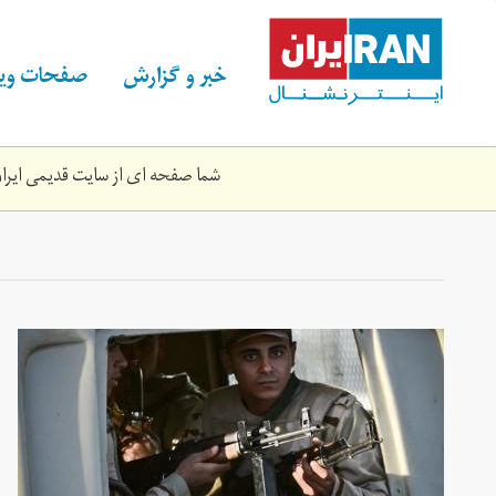
Skip
to
main
خبر و گزارش
صفحات ویژ
content
شما صفحه ای از سایت قدیمی ایران 