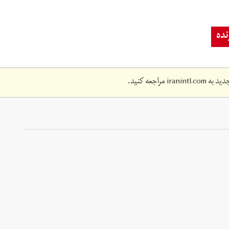
ده
دید به
iranintl.com
مراجعه کنید.