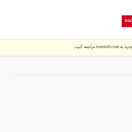
ده
دید به
iranintl.com
مراجعه کنید.