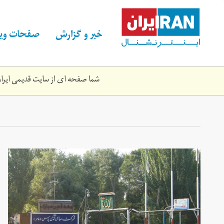
Skip
to
main
خبر و گزارش
صفحات ویژ
content
شما صفحه ای از سایت قدیمی ایران 