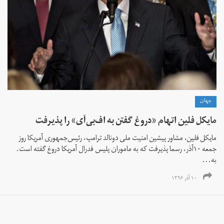
جهان
مایکل فلین اتهام «دروغ گفتن به اف‌بی‌آی» را پذیرفت
مایکل فلین، مشاور پیشین امنیت ملی دونالد ترامپ، رئیس‌جمهوری آمریکا روز
جمعه ۱۰آذر، رسما پذیرفت که به ماموران پلیس فدرال آمریکا دروغ گفته است.
به...
۱۰ آذر ۱۳۹۶