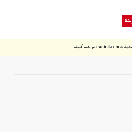
ده
دید به
iranintl.com
مراجعه کنید.