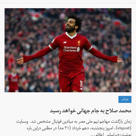
ورزش
محمد صلاح به جام جهانی خواهد رسید
زمان بازگشت مهاجم تیم ملی مصر به میادین فوتبال مشخص شد. وبسایت
(elsport)، امروز پنجشنبه، دهم خرداد (۳۱ مه) در مطلبی دراین باره
نوشت:«براساس اعلام...