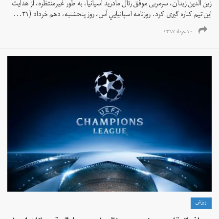
زين الدين زيدان، سرمربی موفق رئال مادريد اسپانیا، به طور غیرمنتظره، از هدايت
اين تيم كناره گيری كرد. روزنامه اسپانيايي آس، روز پنحشنبه، دهم خرداد (٣١...
۱۰ خرداد ۱۳۹۷
ورزش