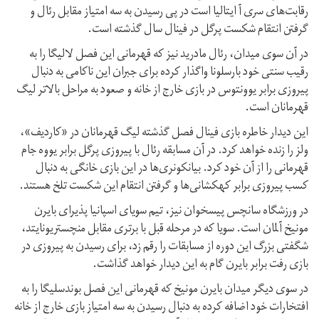
رقابت‌های سری آ ایتالیا است در پی رسیدن به سه امتیاز مقابل رئال و
گرفتن انتقام شکست پرگل در فینال سال گذشته است.
در آن سوی میدان، رئال مادرید نیز که قهرمانی این فصل لالیگا را به
رقیب سنتی خود بارسلونا واگذار کرده برای جبران این ناکامی به دنبال
پیروزی برابر یوونتوس در بازی خارج از خانه و صعود به مراحل بالاتر لیگ
قهرمانان است.
این دیدار خاطره بازی فینال فصل گذشته لیگ قهرمانان در «کاردیف»،
ولز را زنده خواهد کرد. در آن مسابقه رئال با پیروزی پرگل برابر یووه جام
قهرمانی را از آن خود کرد. بیانکونری‌ها در این بازی خانگی به دنبال
کسب پیروزی برابر کهکشانی‌ها و گرفتن انتقام این شکست تلخ هستند.
در ورزشگاه سانچس پیسخوان نیز، تیم سویای اسپانیا پذیرای بایرن
مونیخ آلمان است. سویا که در مرحله قبل با برتری مقابل منچستریونایتد،
شگفتی بزرگ این دوره از مسابقات را رقم زد، برای رسیدن به پیروزی در
بازی رفت برابر بایرن گام به این دیدار خواهد گذاشت.
در سوی دیگر میدان بایرن مونیخ که قهرمانی این فصل بوندسلیگا را به
افتخارات خود اضافه کرده به دنبال رسیدن به سه امتیاز بازی خارج از خانه