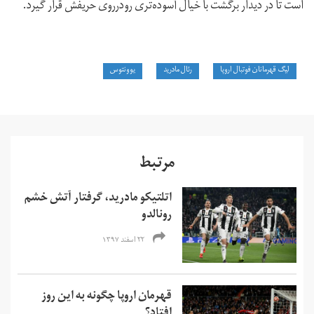
است تا در دیدار برگشت با خیال آسوده‌تری رودرروی حریفش قرار گیرد.
لیگ قهرمانان فوتبال اروپا
رئال مادرید
یوونتوس
مرتبط
اتلتیکو مادرید، گرفتار آتش خشم
رونالدو
۲۲ اسفند ۱۳۹۷
قهرمان اروپا چگونه به این روز