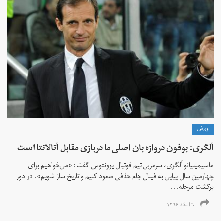
ورزش
آلگری: بوفون دروازه بان اصلی ما دربازی مقابل آتالانتا است
ماسیمیلیانو آلگری، سرمربی تیم فوتبال یوونتوس گفت: «می‌خواهیم برای
چهارمین سال پیاپی به فینال جام حذفی صعود کنیم و تاریخ ساز شویم». در دور
برگشت مرحله...
۹ اسفند ۱۳۹۶