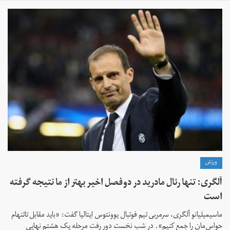
ورزش
آلگری: تنها رئال مادرید در دوفصل اخیر بهتر از ما نتیجه گرفته
است
ماسیمیلیانو آلگری، سرمربی تیم فوتبال یوونتوس ایتالیا گفت: «باید مقابل تاتنهام
حواس‌مان را جمع کنیم». در شب نخست دور رفت مرحله یک هشتم نهایی