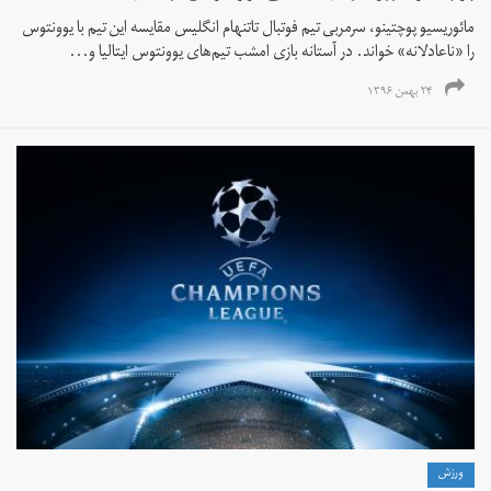
مائوریسیو پوچتینو، سرمربی تیم فوتبال تاتنهام انگلیس مقایسه این تیم با یوونتوس
را «ناعادلانه» خواند. در آستانه بازی امشب تیم‌های یوونتوس ایتالیا و...
۲۴ بهمن ۱۳۹۶
ورزش