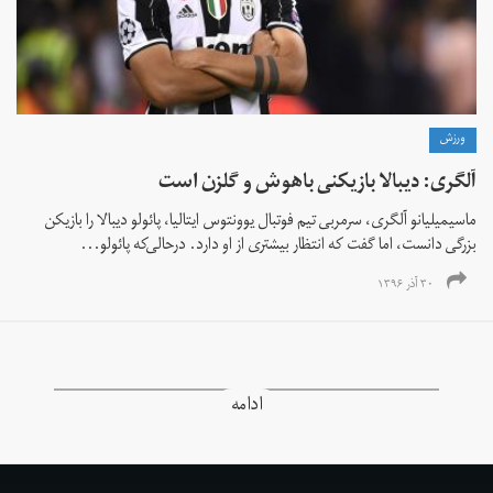
ورزش
آلگری: دیبالا بازیکنی باهوش و گلزن است
ماسیمیلیانو آلگری، سرمربی تیم فوتبال یوونتوس ایتالیا، پائولو دیبالا را بازیکن
بزرگی دانست، اما گفت که انتظار بیشتری از او دارد. درحالی‌که پائولو...
۳۰ آذر ۱۳۹۶
ادامه