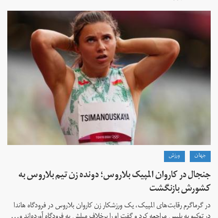
جهان
ورزش
جنجال در کاروان المپیک بلاروس؛ دونده زن تیم بلاروس به
کشورش بازنگشت
در گرماگرم رقابت‌های المپیک، یک ورزشکار زن کاروان بلاروس در فرودگاه هاندا
در توکیو به پلیس مراجعه کرد و گفت او را برخلاف میلش به فرودگاه آورده‌اند و...