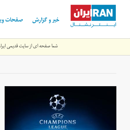
Skip
to
main
خبر و گزارش
صفحات ویژ
content
شما صفحه ای از سایت قدیمی ایران 