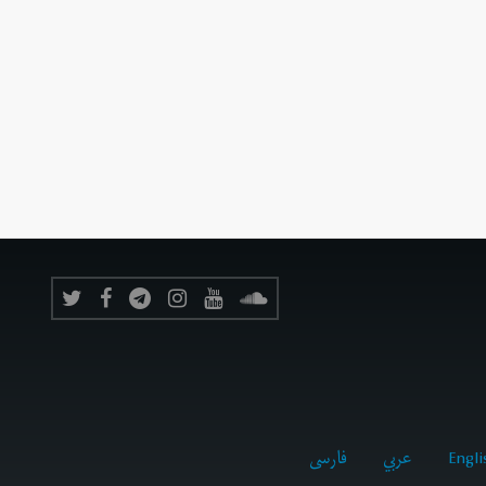
Engli
عربي
فارسى