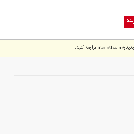
ده
دید به
iranintl.com
مراجعه کنید.