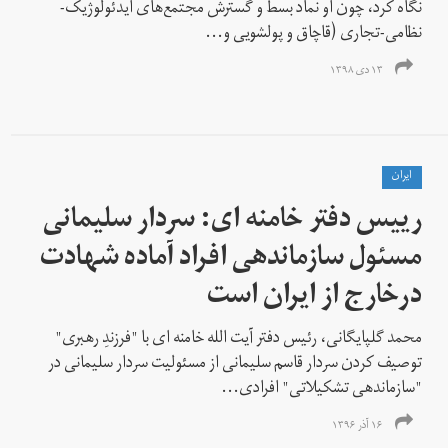
نگاه کرد، چون او نماد بسط و گسترش مجتمع‌های ایدئولوژیک‌-
نظامی‌-تجاری (قاچاق و پولشویی و...
۱۳ دی ۱۳۹۸
ايران
رییس دفتر خامنه ای: سردار سلیمانی
مسئول سازماندهی افراد آماده شهادت
درخارج از ایران است
محمد گلپایگانی، رئیس دفتر آیت الله خامنه ای با "فرزندِ رهبری"
توصیف کردن سردار قاسم سلیمانی از مسئولیت سردار سلیمانی در
"سازماندهی تشکیلاتی" افرادی...
۱۶ آذر ۱۳۹۶