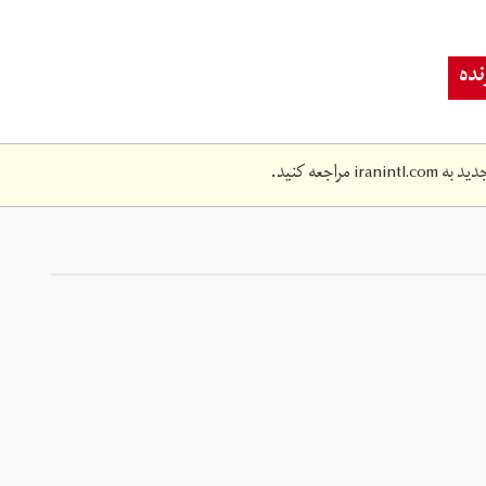
ده
دید به
iranintl.com
مراجعه کنید.