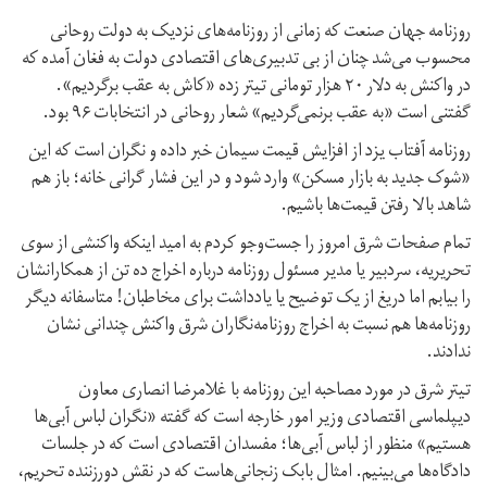
روزنامه جهان صنعت که زمانی از روزنامه‌های نزدیک به دولت روحانی
محسوب می‌شد چنان از بی تدبیری‌های اقتصادی دولت به فغان آمده که
در واکنش به دلار ۲۰ هزار تومانی تیتر زده «کاش به عقب برگردیم».
گفتنی است «به عقب برنمی‌گردیم» شعار روحانی در انتخابات ۹۶ بود.
روزنامه آفتاب یزد از افزایش قیمت سیمان خبر داده و نگران است که این
«شوک جدید به بازار مسکن» وارد شود و در این فشار گرانی خانه؛ باز هم
شاهد بالا رفتن قیمت‌ها باشیم.
تمام صفحات شرق امروز را جست‌وجو کردم به امید اینکه واکنشی از سوی
تحریریه، سردبیر یا مدیر مسئول روزنامه درباره اخراج ده تن از همکارانشان
را بیابم اما دریغ از یک توضیح یا یادداشت برای مخاطبان! متاسفانه دیگر
روزنامه‌ها هم نسبت به اخراج روزنامه‌نگاران شرق واکنش چندانی نشان
ندادند.
تیتر شرق در مورد مصاحبه این روزنامه با غلامرضا انصاری معاون
دیپلماسی اقتصادی وزیر امور خارجه است که گفته «نگران لباس آبی‌ها
هستیم» منظور از لباس آبی‌ها؛ مفسدان اقتصادی است که در جلسات
دادگاه‌ها می‌بینیم. امثال بابک زنجانی‌هاست که در نقش دورزننده تحریم،