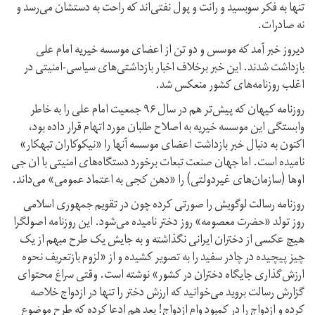
تنها به فکر سوبسید و رانت و پول نفتی‌اند که راحت به دستشان می‌رسد و
نه صادرات.
دیروز خبر آمد که موسس و دو تن از اعضای موسسه خیریه امام علی
بازداشت شدند. این خبر برخلاف اخبار بازداشتی‌های سیاسی-امنیتی در
اغلب روزنامه‌های کشور منعکس شد.
روزنامه کیهان که پیش‌تر هم در سال ۹۶ جمعیت امام علی را به خاطر
وابستگی این موسسه خیریه به اصلاح طلبان مورد اتهام قرار داده بود،
اکنون به دنبال خبر بازداشت اعضای موسسه آنها را «نیکوکاران تبهکار»
نامیده است. اما جهان صنعت تبعات برخورد دستگاه‌های امنیتی با ان‌ جی‌
اوها (سازمان‌های غیردولتی) را «دهن کجی به اعتماد عمومی» می‌داند.
روزنامه رسالت لوگویش را صورتی کرده چون در تقویم جمهوری اسلامی
روز تولد «حضرت معصومه» روز دختر نامیده می‌شود. این روزنامه اصولگرا
هیچ عکسی از دختران ایرانی نگذاشته و به جایش یک طرح مبهم از یک
چیز پیچیده در چادر سفید را به تصویر کشیده و از «لزوم بازتعریف نحوه
ارزش‌گذاری جایگاه دختران در کشور» نوشته است. وقتی سراغ محتوای
گزارش رسالت بروید می‌خوانید که ارزش دختر را تنها در ازدواج خلاصه
کرده و ازدواج را در کمبود وام ازدواج! بعد هم ادعا کرده که طرح موضوع