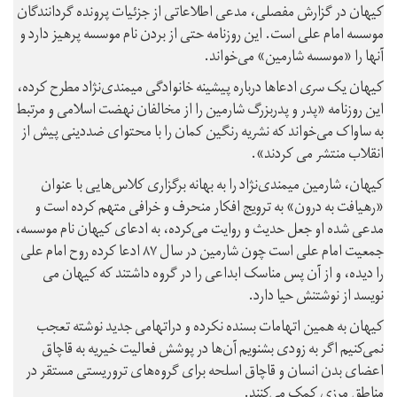
کیهان در گزارش مفصلی، مدعی اطلاعاتی از جزئیات پرونده گردانندگان
موسسه امام علی است. این روزنامه حتی از بردن نام موسسه پرهیز دارد و
آنها را «موسسه شارمین» می‌خواند.
کیهان یک سری ادعاها درباره پیشینه خانوادگی میمندی‌نژاد مطرح کرده،
این روزنامه «پدر و پدربزرگ شارمین را از مخالفان نهضت اسلامی و مرتبط
به ساواک می‌خواند که نشریه رنگین کمان را با محتوای ضددینی پیش از
انقلاب منتشر می کردند».
کیهان، شارمین میمندی‌نژاد را به بهانه برگزاری کلاس‌هایی با عنوان
«رهیافت به درون» به ترویج افکار منحرف و خرافی متهم کرده است و
مدعی شده او جعل حدیث و روایت می‌کرده، به ادعای کیهان نام موسسه،
جمعیت امام علی است چون شارمین در سال ۸۷ ادعا کرده روح امام علی
را دیده، و از آن پس مناسک ابداعی را در گروه داشتند که کیهان می
نویسد از نوشتنش حیا دارد.
کیهان به همین اتهامات بسنده نکرده و دراتهامی جدید نوشته تعجب
نمی‌کنیم اگر به‌ زودی بشنویم آن‌ها در پوشش فعالیت خیریه به قاچاق
اعضای بدن انسان و قاچاق اسلحه برای گروه‌های تروریستی مستقر در
مناطق مرزی کمک می‌‌کنند.