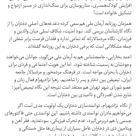
افزایش کودک‌همسری، سناریوسازی برای سنگ‌اندازی در مسیر ازدواج و
تشکیل خانواده است!
همزمان روزنامه آرمان ملی هم سعی کرده دغدغه‌های اصلی دختران را از
نگاه کارشناسان بررسی کند. نبود امنیت، شکاف نسلی میان والدین و
فرزندان، نگاه مردسالارانه که تمامی ندارد و فقدان فرصت برابر شغلی از
جمله مشکلاتی است که برخی دختران به این روزنامه گفته‌اند.
احمد بخارایی، جامعه‌شناس هم به آرمان ملی می‌گوید، جوانان می‌خواهند
وجودشان به رسمیت شناخته شود، اما این هویت اجتماعی و فردی برای
دختران با بحران مواجه است. در فرهنگ مردمحور و مردسالار جامعه
ایران، تبعیض بین دختر و پسر را شاهدیم. زهرا نژاد‌بهرام فعال زنان و
عضو شورای شهر تهران هم معتقد است نتیجه این نگاه تبعیض‌آمیز؛
شایع شدن افسردگی و ناامیدی بین دختران است.
از نگاه نژاد‌بهرام، توانمندسازی دختران یک اولویت جدی است اگر
می‌خواهیم مادران توانمندی داشته باشیم. این توانمندی حتی فاکتورهای
جسمی را هم دربرمی‌گیرد، عدم تحرک فیزیکی، سوءتغذیه، فقر آهن و
ویتامین دی در دختران عامل بسیاری از بیماری‌ها مثل خستگی و