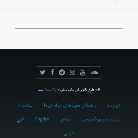
کلیه حقوق قانونی این سایت متعلق به
ولانت‌مدیا
است.
درباره ما
راهنمای معیارهای حرفه‌ای ما
استخدام
سیاست حریم خصوصی
تماس
English
عربي
فارسى