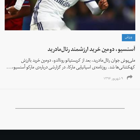
ورزش
آسنسيو، دومين خريد ارزشمند رئال‌مادريد
ملی‌پوش جوان رئال‌مادريد، بعد از كريستيانو رونالدو، دومين خريد باارزش
كهكشانی‌ها شد. روزنامه‌ی اسپانیایی ماركا، در گزارشی درباره‌ی ماركو آسنسيو،...
۹ شهریور ۱۳۹۶